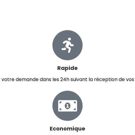
après le service réalisé.
après le service réalisé.
après le service réalisé.
e Mes Dons (en moins de 3 minutes)
Conseils
Rapide
s votre demande dans les 24h suivant la réception de vos 
Economique